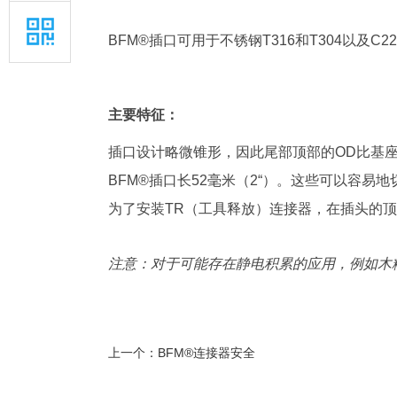
BFM®插口可用于不锈钢T316和T304以及C22 Ha
主要特征：
插口设计略微锥形，因此尾部顶部的OD比基座大5mm
BFM®插口长52毫米（2“）。
这些可以容易地
为了安装TR（工具释放）连接器，在插头的顶部脊上
注意：对于可能存在静电积累的应用，例如木
上一个：
BFM®连接器安全